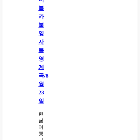
블
카
불
영
사
불
영
계
곡/8
월
23
일
현
담
여
행