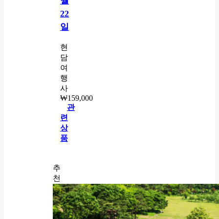
월
22
일
현
담
여
행
사
₩
159,000
관
련
상
품