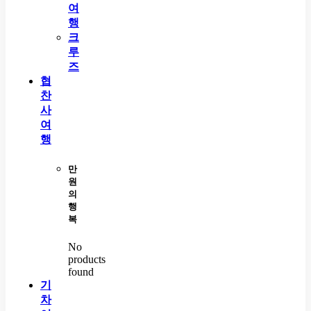
여
행
크
루
즈
협
찬
사
여
행
만
원
의
행
복
No
products
found
기
차