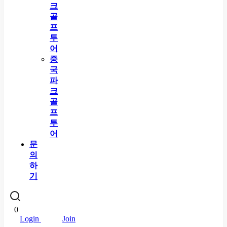
크
골
프
투
어
중
국
파
크
골
프
투
어
문
의
하
기
0
Login
Join