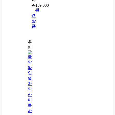
사
₩
159,000
관
련
상
품