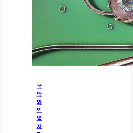
국
악
와
인
열
차