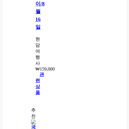
이/8
월
16
일
현
담
여
행
사
₩
159,000
관
련
상
품