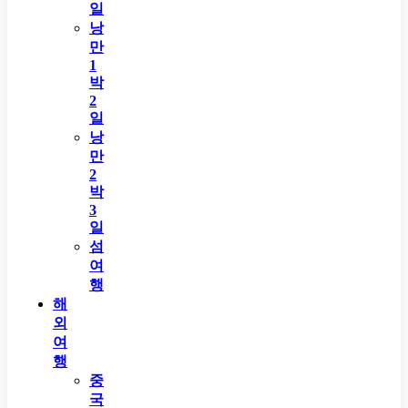
일
낭
만
1
박
2
일
낭
만
2
박
3
일
섬
여
행
해
외
여
행
중
국