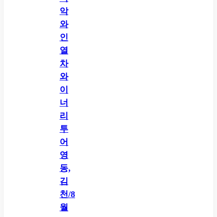
악
와
인
열
차
와
이
너
리
투
어
영
동,
김
천/8
월