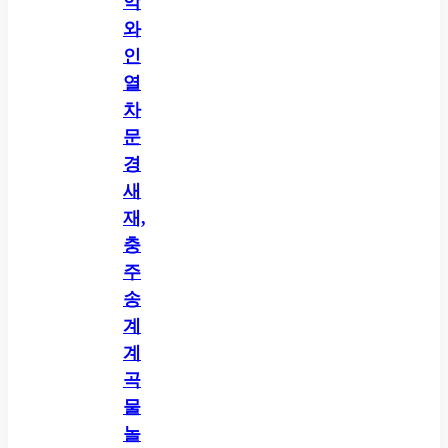
악
와
인
열
차
문
경
새
재,
충
주
송
계
계
곡
물
놀