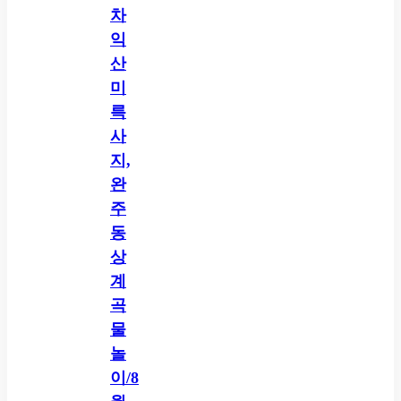
차
익
산
미
륵
사
지,
완
주
동
상
계
곡
물
놀
이/8