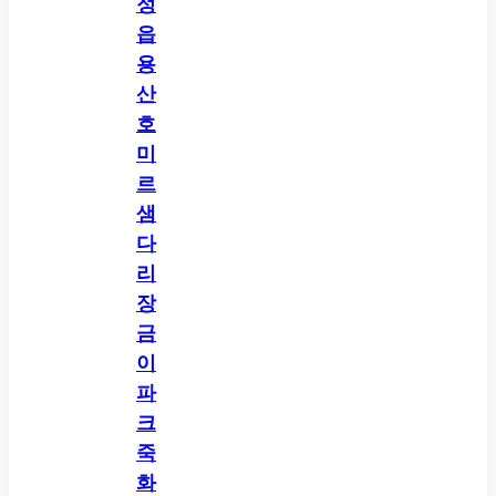
정
읍
용
산
호
미
르
샘
다
리
장
금
이
파
크
죽
화