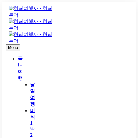
Menu
국
내
여
행
당
일
여
행
미
식
1
박
2