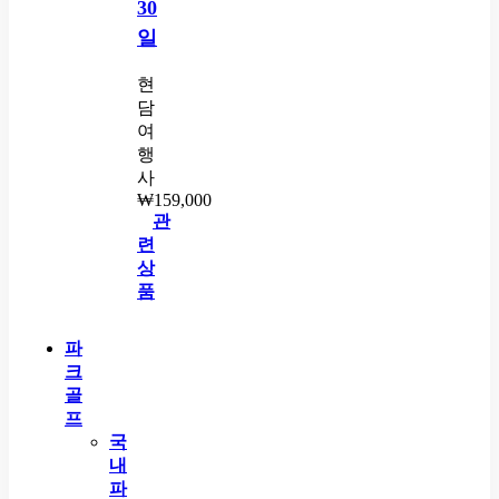
30
일
현
담
여
행
사
₩
159,000
관
련
상
품
파
크
골
프
국
내
파