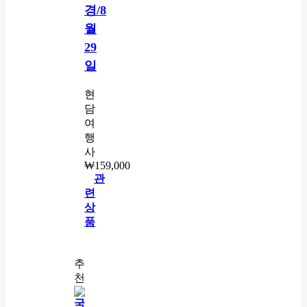
경/8
월
29
일
현
담
여
행
사
₩
159,000
관
련
상
품