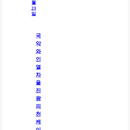
국
악
와
인
열
차
울
진
왕
피
천
케
이