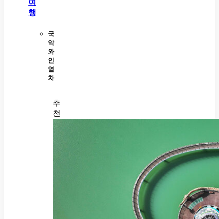
여
행
국
악
와
인
열
차