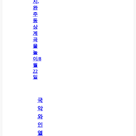
국
악
와
인
열