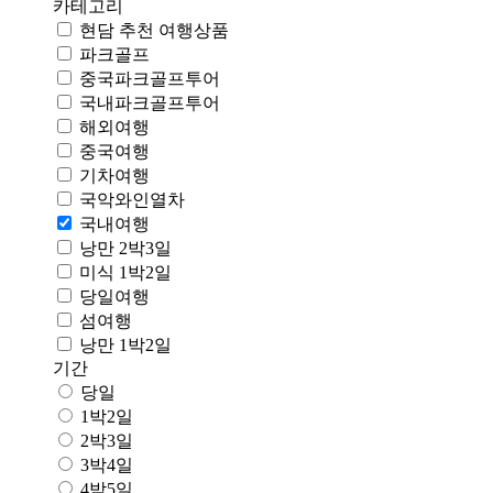
카테고리
현담 추천 여행상품
파크골프
중국파크골프투어
국내파크골프투어
해외여행
중국여행
기차여행
국악와인열차
국내여행
낭만 2박3일
미식 1박2일
당일여행
섬여행
낭만 1박2일
기간
당일
1박2일
2박3일
3박4일
4박5일