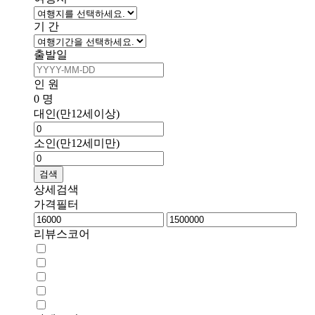
기 간
출발일
인 원
0
명
대인(만12세이상)
소인(만12세미만)
검색
상세검색
가격필터
리뷰스코어