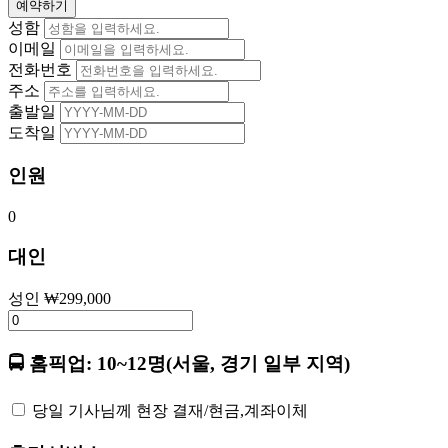
예약하기
성함
이메일
전화번호
주소
출발일
도착일
인원
0
대인
성인
₩
299,000
🚍 홈픽업: 10~12명(서울, 경기 일부 지역)
당일 기사님께 현장 결재/현금,계좌이체