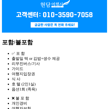
포함/불포함
✅ 포 함ㅤㅤㅤㅤㅤㅤㅤㅤㅤㅤㅤㅤㅤㅤㅤ
출발일 떡 or 김밥+생수 제공
리무진버스/기사
가이드
여행지입장권
식 사
호 텔 (2인1실)
옵션1회 (족욕)
❌ 불 포 함
개인경비
여행자보험