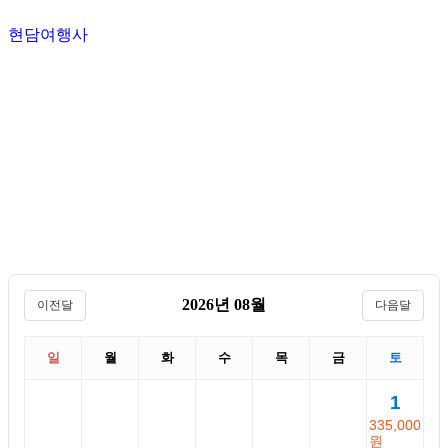
현담여행사
2026년 08월
이전달
다음달
일
월
화
수
목
금
토
1
335,000
원