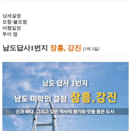
상세설명
포함·불포함
여행일정
투어 맵
남도답사1번지
장흥, 강진
[1박 2일]