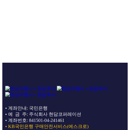
• 계좌안내: 국민은행
• 예 금 주: 주식회사 현담코퍼레이션
• 계좌번호: 841501-04-241461
• KB국민은행 구매안전서비스(에스크로)