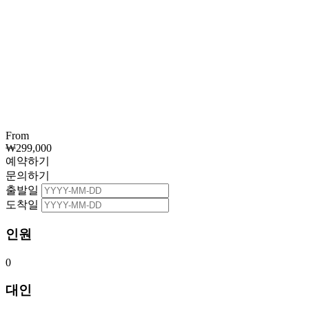
From
₩
299,000
예약하기
문의하기
출발일
도착일
인원
0
대인