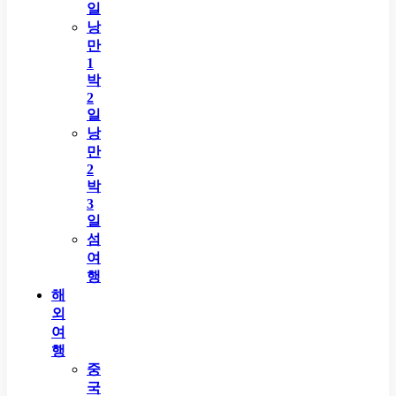
일
낭
만
1
박
2
일
낭
만
2
박
3
일
섬
여
행
해
외
여
행
중
국