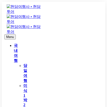
Menu
국
내
여
행
당
일
여
행
미
식
1
박
2