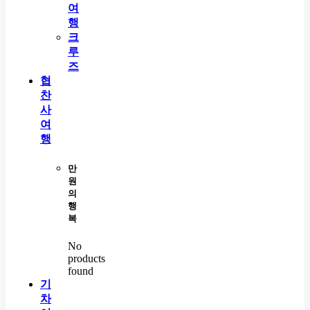
여
행
크
루
즈
협
찬
사
여
행
만
원
의
행
복
No
products
found
기
차