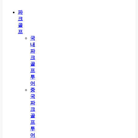
파
크
골
프
국
내
파
크
골
프
투
어
중
국
파
크
골
프
투
어