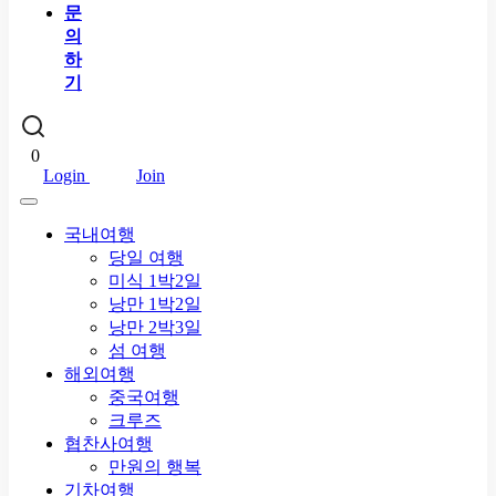
문
의
하
기
0
Login
Join
국내여행
당일 여행
미식 1박2일
낭만 1박2일
낭만 2박3일
섬 여행
해외여행
중국여행
크루즈
협찬사여행
만원의 행복
기차여행