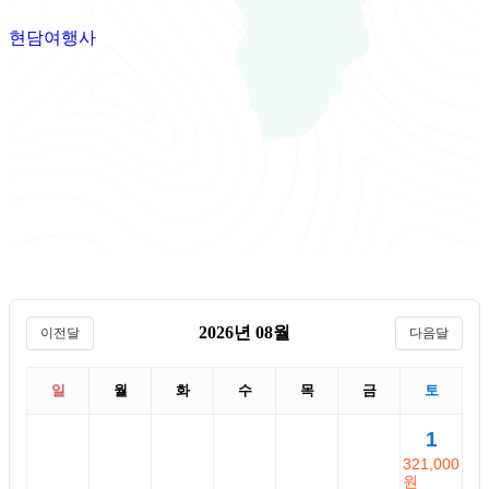
현담여행사
2026년 08월
이전달
다음달
일
월
화
수
목
금
토
1
321,000
원