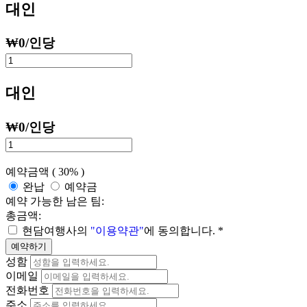
대인
₩
0
/인당
대인
₩
0
/인당
예약금액 (
30%
)
완납
예약금
예약 가능한 남은 팀:
총금액:
현담여행사의
"이용약관"
에 동의합니다.
*
예약하기
성함
이메일
전화번호
주소