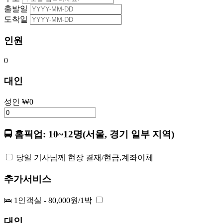
출발일
도착일
인원
0
대인
성인
₩
0
🚍 홈픽업: 10~12명(서울, 경기 일부 지역)
당일 기사님께 현장 결재/현금,계좌이체
추가서비스
🛌 1인객실 - 80,000원/1박
대인