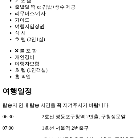
✅ 포 함ㅤㅤㅤㅤㅤㅤㅤㅤㅤㅤㅤㅤㅤㅤㅤ
출발일 떡 or 김밥+생수 제공
리무버스/기사
가이드
여행지입장권
식 사
호 텔 (2인1실)
❌ 불 포 함
개인경비
여행자보험
호 텔 (1인객실)
홈 픽업
여행일정
탑승지 안내
탑승 시간을 꼭 지켜주시기 바랍니다.
06:30 2호선 영등포구청역 2번출, 구청정문앞
07:00 1호선 서울역 2번출구