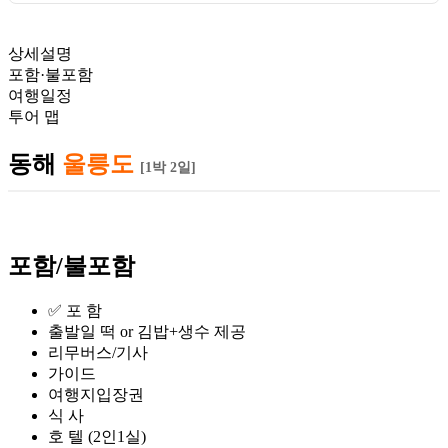
상세설명
포함·불포함
여행일정
투어 맵
동해
울릉도
[1박 2일]
포함/불포함
✅ 포 함ㅤㅤㅤㅤㅤㅤㅤㅤㅤㅤㅤㅤㅤㅤㅤ
출발일 떡 or 김밥+생수 제공
리무버스/기사
가이드
여행지입장권
식 사
호 텔 (2인1실)