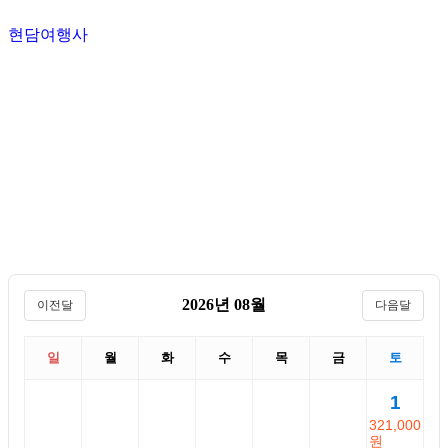
현담여행사
2026년 08월
이전달
다음달
일
월
화
수
목
금
토
1
321,000
원