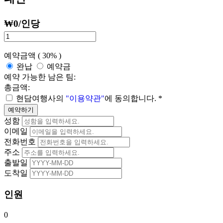
₩
0
/인당
예약금액 (
30%
)
완납
예약금
예약 가능한 남은 팀:
총금액:
현담여행사의
"이용약관"
에 동의합니다.
*
예약하기
성함
이메일
전화번호
주소
출발일
도착일
인원
0