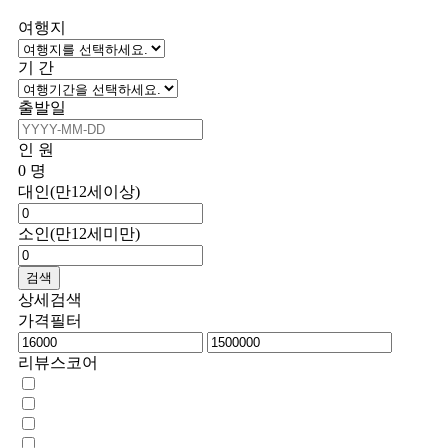
여행지
기 간
출발일
인 원
0
명
대인(만12세이상)
소인(만12세미만)
검색
상세검색
가격필터
리뷰스코어