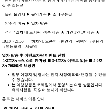
ㅤㅤㅤ ㅤㅤ ㅤㅤㅤㅤ왕피천케이블카 / 청명한 동해바다의 망망대해를 동시에 즐
길 수 있는곳
ㅤㅤㅤ ㅤㅤ ㅤㅤㅤㅤ울진 불영사 ▶ 불영계곡 ▶ 소나무숲길
ㅤㅤㅤ ㅤㅤ ㅤㅤㅤㅤ양주역 이동 ▶ 열차 탑승
ㅤㅤㅤ ㅤㅤ ㅤㅤㅤㅤ석식 / 열차 내 도시락+생수 제공 ★ 와인 1인 1병제공 ★
18:10 ~ 21:50 하차역: 오송역→천안역→평택역→수원역
→영등포역→서울역
열차 탑승 후 이벤트차량 이벤트 진행
1·2호차: 국악소리 한마당 🚊 3·4호차: 이벤트 없음 🚊 5·6호
차: 7080라이브공연
일부 여행지 및 행사는 현지 사정에 따라 변경될 수 있을
수 있습니다.
본 여행상품은 코레일에서 운영하는 여행 상품입니다.
유의사항을 꼭 읽어 보시기 바랍니다.
홈 픽업 서비스
이용 안내