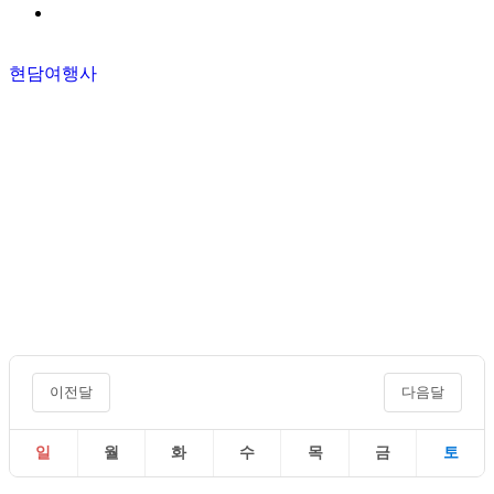
현담여행사
이전달
다음달
일
월
화
수
목
금
토