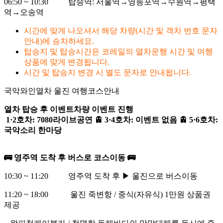
06:50 ~ 10:30 탑승역: 서울역→영등포역→수원역→평택
역→오송역
시간에 맞게 나오셔서 해당 차량(시간 및 객차 번호 문자
안내)에 승차하세요.
탑승지 및 탑승시간은 코레일의 열차운행 시간 및 여행
상품에 맞게 변경됩니다.
시간 및 탑승지 변경 시 별도 문자로 안내됩니다.
국악와인열차
울진 여행코스안내
열차 탑승 후 이벤트차량 이벤트 진행
1·2호차: 7080라이브공연 🚊 3·4호차: 이벤트 없음 🚊 5·6호차:
국악소리 한마당
🚌 영주역 도착 후 버스로 코스이동 🚌
10:30 ~ 11:20 영주역 도착 후 ▶ 울진으로 버스이동
11:20 ~ 18:00 울진 죽변항 / 중식(자유식) 1만원 상품권
제공