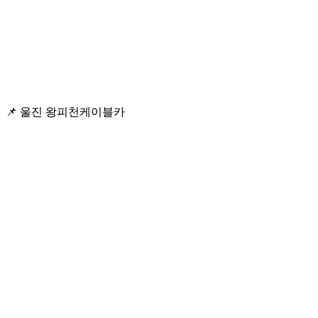
📌 울진 왕피천케이블카