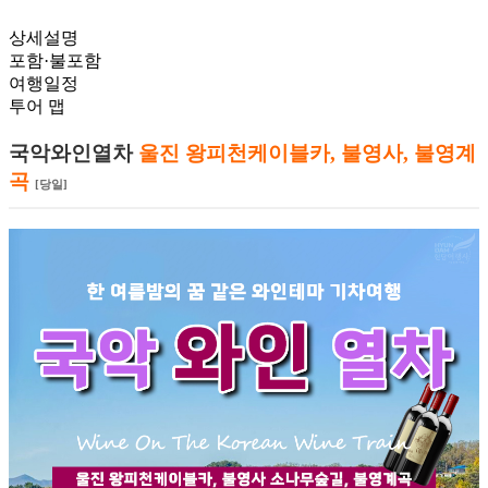
상세설명
포함·불포함
여행일정
투어 맵
국악와인열차
울진 왕피천케이블카, 불영사, 불영계
곡
[당일]