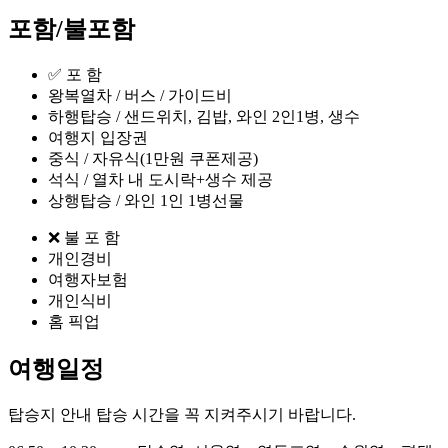
포함/불포함
✅ 포 함ㅤㅤㅤㅤㅤㅤㅤㅤㅤㅤㅤㅤㅤㅤㅤ
왕복열차 / 버스 / 가이드비
하행탑승 / 샌드위치, 김밥, 와인 2인1병, 생수
여행지 입장권
중식 / 자유식(1만원 쿠폰제공)
석식 / 열차 내 도시락+생수 제공
상행탑승 / 와인 1인 1병선물
❌ 불 포 함
개인경비
여행자보험
개인식비
홈 픽업
여행일정
탑승지 안내
탑승 시간을 꼭 지켜주시기 바랍니다.