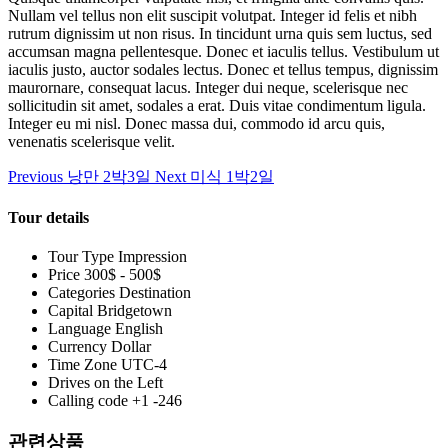
Nullam vel tellus non elit suscipit volutpat. Integer id felis et nibh
rutrum dignissim ut non risus. In tincidunt urna quis sem luctus, sed
accumsan magna pellentesque. Donec et iaculis tellus. Vestibulum ut
iaculis justo, auctor sodales lectus. Donec et tellus tempus, dignissim
maurornare, consequat lacus. Integer dui neque, scelerisque nec
sollicitudin sit amet, sodales a erat. Duis vitae condimentum ligula.
Integer eu mi nisl. Donec massa dui, commodo id arcu quis,
venenatis scelerisque velit.
Previous
낭만 2박3일
Next
미식 1박2일
Tour details
Tour Type
Impression
Price
300$ - 500$
Categories
Destination
Capital
Bridgetown
Language
English
Currency
Dollar
Time Zone
UTC-4
Drives on the
Left
Calling code
+1 -246
관련상품