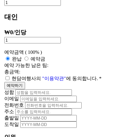
대인
₩
0
/인당
예약금액 (
100%
)
완납
예약금
예약 가능한 남은 팀:
총금액:
현담여행사의
"이용약관"
에 동의합니다.
*
예약하기
성함
이메일
전화번호
주소
출발일
도착일