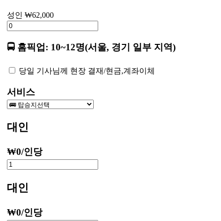
성인
₩
62,000
🚍 홈픽업: 10~12명(서울, 경기 일부 지역)
당일 기사님께 현장 결재/현금,계좌이체
서비스
대인
₩
0
/인당
대인
₩
0
/인당