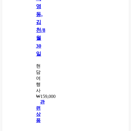
영
동,
김
천/8
월
30
일
현
담
여
행
사
₩
159,000
관
련
상
품