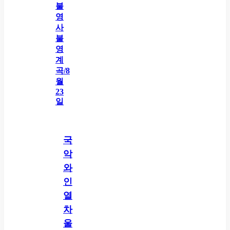
국
악
와
인
열
차
울