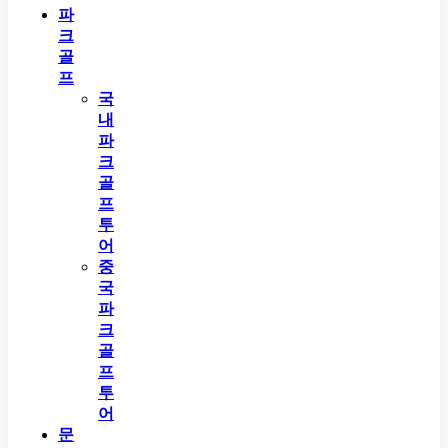
파
크
골
프
국
내
파
크
골
프
투
어
중
국
파
크
골
프
투
어
문