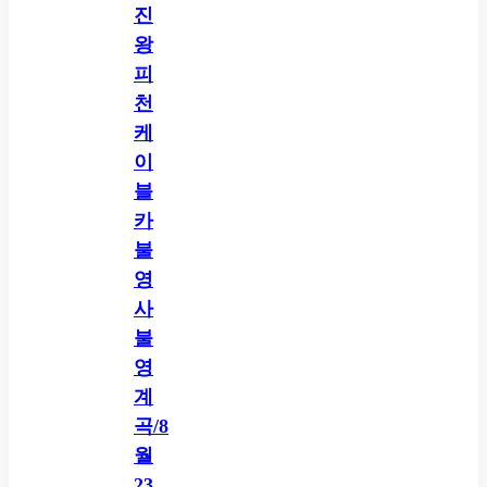
진
왕
피
천
케
이
블
카
불
영
사
불
영
계
곡/8
월
23