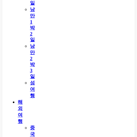
일
낭
만
1
박
2
일
낭
만
2
박
3
일
섬
여
행
해
외
여
행
중
국