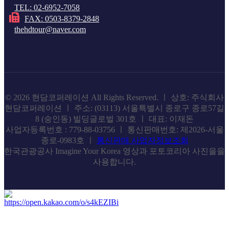
TEL: 02-6952-7058
FAX: 0503-8379-2848
thehdtour@naver.com
© 2026 현담코퍼레이션 All Rights Reserved. ㅣ 상호: 주식회사
현담코퍼레이션 ㅣ 주소: (03113) 서울특별시 종로구 종로57길
8 (숭인동) 빌딩글로벌 301호 ㅣ 대표: 이재돈
사업자등록번호 : 779-88-03756 ㅣ 통신판매번호: 제2026-서울
종로-0983호 ㅣ
통신판매 사업자정보조회
한국관광공사 Imagine Your Korea 영상과 포토코리아 사진을을
사용합니다.