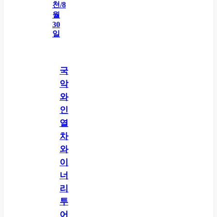
국
악
와
인
열
차
와
이
너
리
투
어