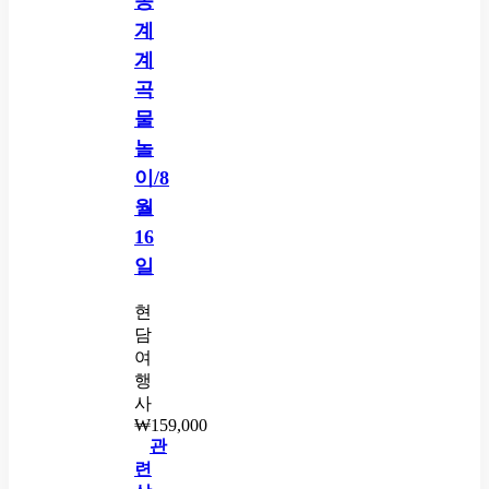
송
계
계
곡
물
놀
이/8
월
16
일
현
담
여
행
사
₩
159,000
관
련