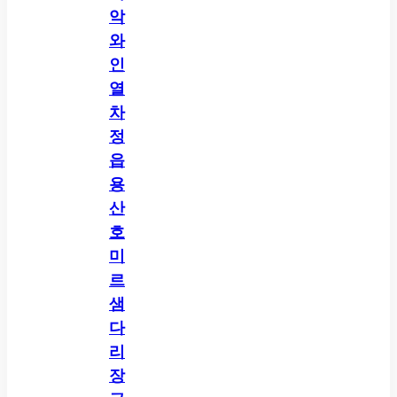
악
와
인
열
차
정
읍
용
산
호
미
르
샘
다
리
장