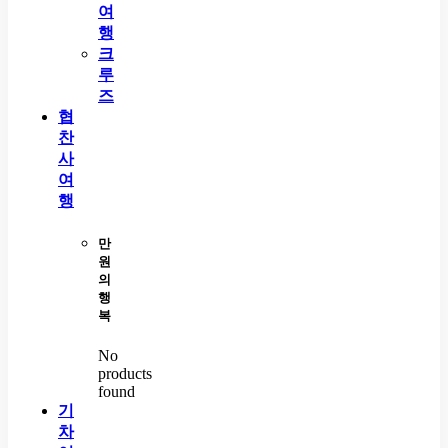
여
행
크
루
즈
협
찬
사
여
행
만
원
의
행
복
No
products
found
기
차