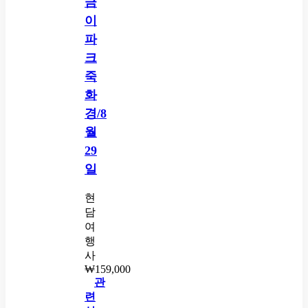
금
이
파
크
죽
화
경/8
월
29
일
현
담
여
행
사
₩
159,000
관
련