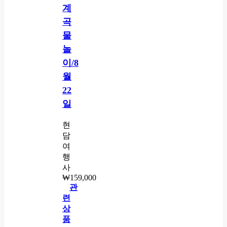
계
곡
물
놀
이/8
월
22
일
현
담
여
행
사
₩
159,000
관
련
상
품