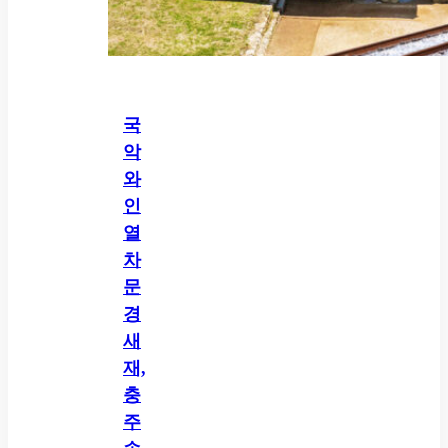
국
악
와
인
열
차
문
경
새
재,
충
주