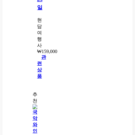
일
현
담
여
행
사
₩
159,000
관
련
상
품