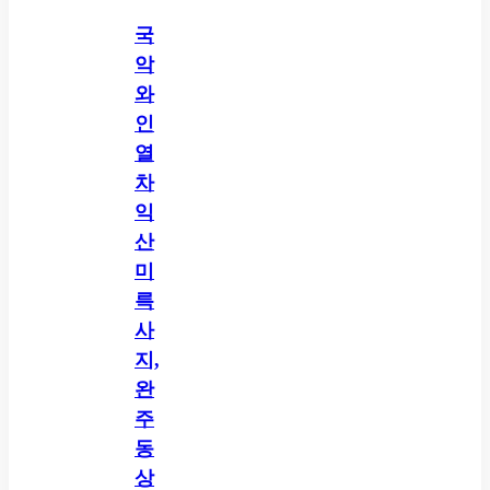
국
악
와
인
열
차
익
산
미
륵
사
지,
완
주
동
상