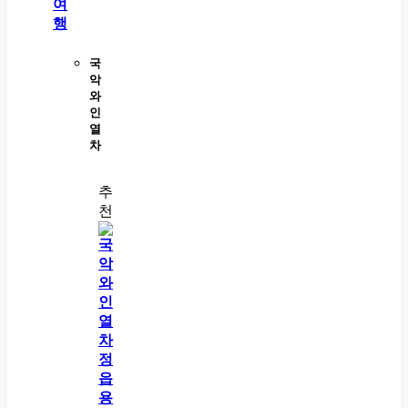
여
행
국
악
와
인
열
차