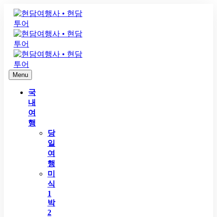
Menu
국
내
여
행
당
일
여
행
미
식
1
박
2