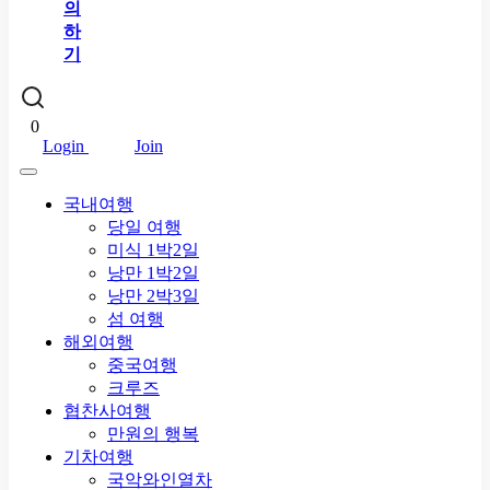
의
하
기
0
Login
Join
국내여행
당일 여행
미식 1박2일
낭만 1박2일
낭만 2박3일
섬 여행
해외여행
중국여행
크루즈
협찬사여행
만원의 행복
기차여행
국악와인열차