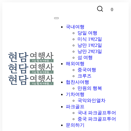
0
국내여행
당일 여행
미식 1박2일
낭만 1박2일
낭만 2박3일
섬 여행
해외여행
중국여행
크루즈
협찬사여행
만원의 행복
기차여행
국악와인열차
파크골프
국내 파크골프투어
중국 파크골프투어
문의하기