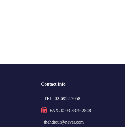
Contact Info
TEL: 02-6952-7058
FAX: 0503-8379-2848
thehdtour@naver.com