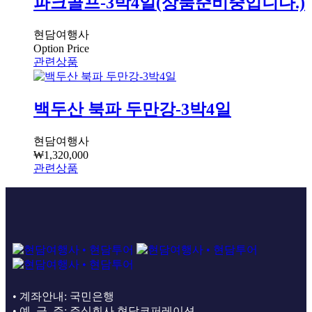
파크골프-3박4일(상품준비중입니다.)
현담여행사
Option Price
관련상품
백두산 북파 두만강-3박4일
현담여행사
₩
1,320,000
관련상품
• 계좌안내: 국민은행
• 예 금 주: 주식회사 현담코퍼레이션